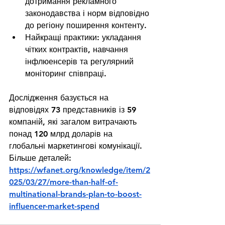
дотримання рекламного 
законодавства і норм відповідно 
до регіону поширення контенту.
Найкращі практики: укладання 
чітких контрактів, навчання 
інфлюенсерів та регулярний 
моніторинг співпраці.
Дослідження базується на 
відповідях 73 представників із 59 
компаній, які загалом витрачають 
понад 120 млрд доларів на 
глобальні маркетингові комунікації. 
Більше деталей: 
https://wfanet.org/knowledge/item/2
025/03/27/more-than-half-of-
multinational-brands-plan-to-boost-
influencer-market-spend